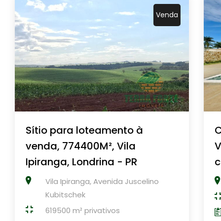
Venda
Sítio para loteamento à
C
venda, 774400M², Vila
V
Ipiranga, Londrina - PR
c
Vila Ipiranga, Avenida Juscelino
Kubitschek
619500 m² privativos