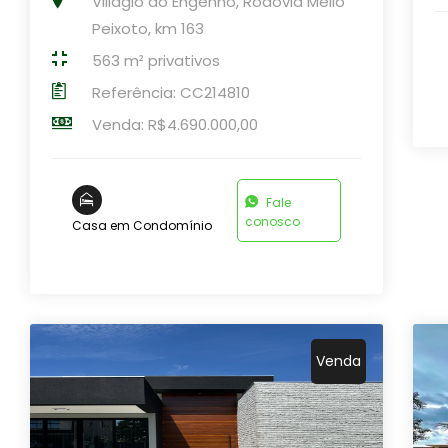
Villágio do Engenho, Rodovia Mello
Peixoto, km 163
563 m² privativos
Referência: CC214810
Venda: R$4.690.000,00
Fale
conosco
Casa em Condomínio
Venda