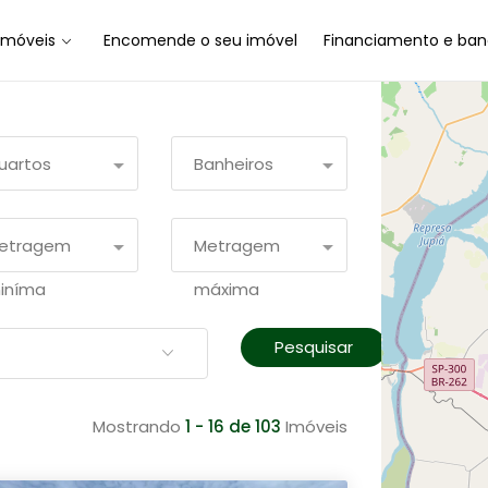
Imóveis
Encomende o seu imóvel
Financiamento e ban
uartos
Banheiros
etragem
Metragem
iníma
máxima
Pesquisar
Mostrando
1 - 16 de 103
Imóveis