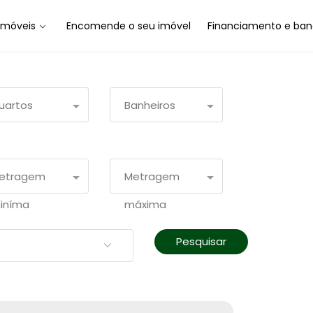
Imóveis
Encomende o seu imóvel
Financiamento e ban
uartos
Banheiros
etragem
Metragem
iníma
máxima
Pesquisar