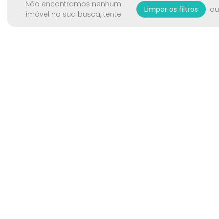
Não encontramos nenhum
ou
Limpar os filtros
imóvel na sua busca, tente
Digite o nome do empreendimento, cidade, bairro.